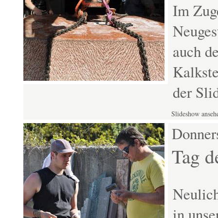
Im Zug
Neugest
auch de
Kalkste
der Sl
Slideshow anseh
Donners
Tag d
Neulich
in unse