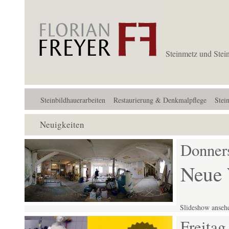
Steinmetz und Stei
Steinbildhauerarbeiten
Restaurierung & Denkmalpflege
Stei
Neuigkeiten
Donners
Neue 
Slideshow anseh
Freitag