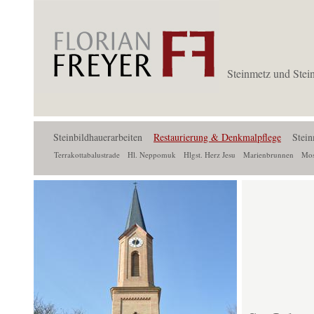
Steinmetz und Stei
Steinbildhauerarbeiten
Restaurierung & Denkmalpflege
Stein
Terrakottabalustrade
Hl. Neppomuk
Hlgst. Herz Jesu
Marienbrunnen
Mos