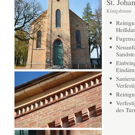
St. Joha
Königsbrunn
Reinigu
Heißdam
Fugens
Neuanfe
Sandste
Einbrin
Eindämm
Sanieru
Verfest
Reinig
Verfest
des Tur